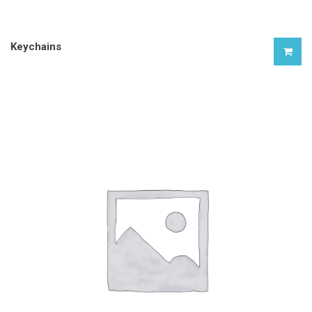
Keychains
£
9.00