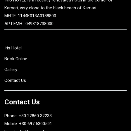
IRIS HOTEL is a recently renovated hotel in the center of
Kamari, very close to the black beach of Kamari.
MHTE: 1144K013A0188800
ΑΡ.ΓΕΜΗ : 049318738000
Iris Hotel
Book Online
Gallery
Contact Us
Contact Us
Phone: +30 22860 32233
Mobile: +30 697 5300591