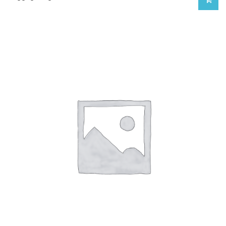
£
9.60