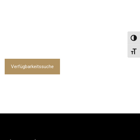
Umsch
Schri
Verfügbarkeitssuche